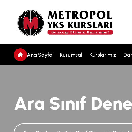
Ana Sayfa
Kurumsal
Kurslarımız
Dan
A
r
a
S
ı
n
ı
f
D
e
n