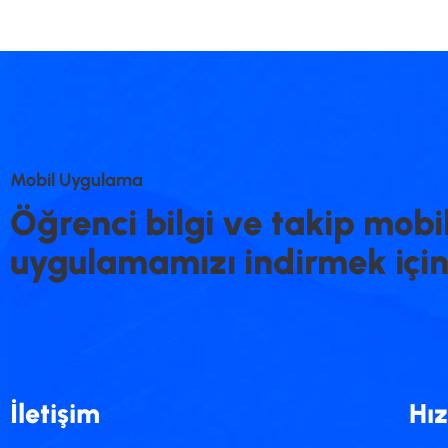
M
o
b
i
l
U
y
g
u
l
a
m
a
Ö
ğ
r
e
n
c
i
b
i
l
g
i
v
e
t
a
k
i
p
m
o
b
i
u
y
g
u
l
a
m
a
m
ı
z
ı
i
n
d
i
r
m
e
k
i
ç
i
İletişim
Hız