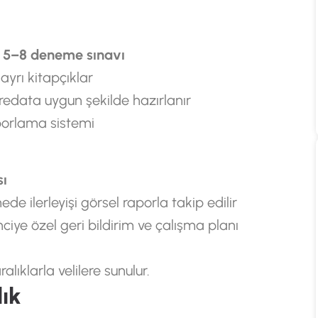
n
5–8 deneme sınavı
 ayrı kitapçıklar
fredata uygun şekilde hazırlanır
porlama sistemi
sı
 ilerleyişi görsel raporla takip edilir
iye özel geri bildirim ve çalışma planı
lıklarla velilere sunulur.
ık