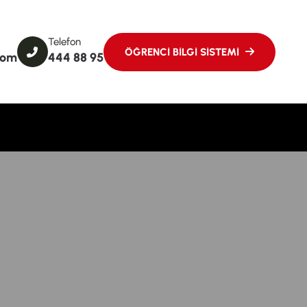
Telefon
com
444 88 95