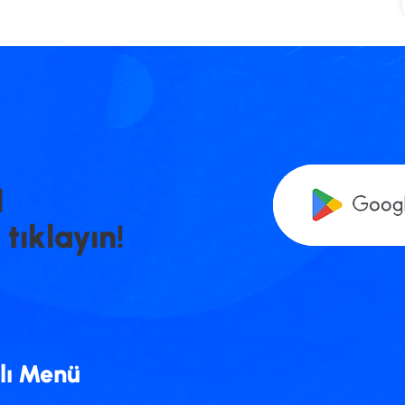
l
n
t
ı
k
l
a
y
ı
n
!
lı Menü