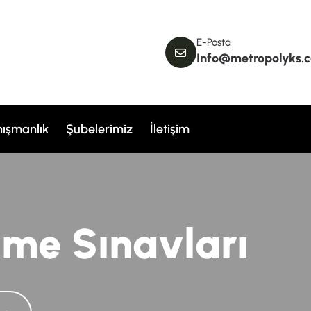
E-Posta
Info@metropolyks.
ışmanlık
Şubelerimiz
İletişim
e
m
e
S
ı
n
a
v
l
a
r
ı