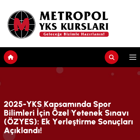
2
0
2
5
-
Y
K
S
K
a
p
s
a
m
ı
n
d
a
S
p
o
r
B
i
l
i
m
l
e
r
i
İ
ç
i
n
Ö
z
e
l
Y
e
t
e
n
e
k
S
ı
n
a
v
ı
(
Ö
Z
Y
E
S
)
:
E
k
Y
e
r
l
e
ş
t
i
r
m
e
S
o
n
u
ç
l
a
r
ı
A
ç
ı
k
l
a
n
d
ı
!