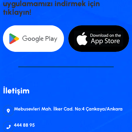
u
y
g
u
l
a
m
a
m
ı
z
ı
i
n
d
i
r
m
e
k
i
ç
i
n
t
ı
k
l
a
y
ı
n
!
İletişim
Mebusevleri Mah. İlker Cad. No:4 Çankaya/Ankara
444 88 95