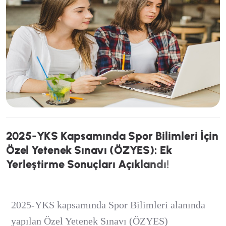
2
0
2
5
-
Y
K
S
K
a
p
s
a
m
ı
n
d
a
S
p
o
r
B
i
l
i
m
l
e
r
i
İ
ç
i
n
Ö
z
e
l
Y
e
t
e
n
e
k
S
ı
n
a
v
ı
(
Ö
Z
Y
E
S
)
:
E
k
Y
e
r
l
e
ş
t
i
r
m
e
S
o
n
u
ç
l
a
r
ı
A
ç
ı
k
l
a
n
d
ı
!
2025-YKS kapsamında Spor Bilimleri alanında
yapılan Özel Yetenek Sınavı (ÖZYES)