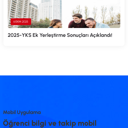
6 EKIM 2025
2025-YKS Ek Yerleştirme Sonuçları Açıklandı!
M
o
b
i
l
U
y
g
u
l
a
m
a
Ö
ğ
r
e
n
c
i
b
i
l
g
i
v
e
t
a
k
i
p
m
o
b
i
l