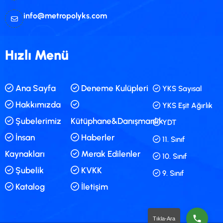
info@metropolyks.com
Hızlı Menü
Ana Sayfa
Deneme Kulüpleri
YKS Sayısal
Hakkımızda
YKS Eşit Ağırlık
Şubelerimiz
Kütüphane&Danışmanlık
YDT
İnsan
Haberler
11. Sınıf
Kaynakları
Merak Edilenler
10. Sınıf
Şubelik
KVKK
9. Sınıf
Katalog
İletişim
Tıkla-Ara