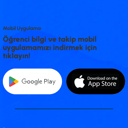
M
o
b
i
l
U
y
g
u
l
a
m
a
Ö
ğ
r
e
n
c
i
b
i
l
g
i
v
e
t
a
k
i
p
m
o
b
i
l
u
y
g
u
l
a
m
a
m
ı
z
ı
i
n
d
i
r
m
e
k
i
ç
i
n
t
ı
k
l
a
y
ı
n
!