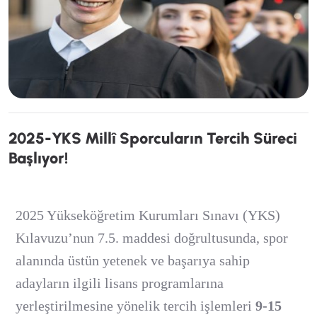
2
0
2
5
-
Y
K
S
M
i
l
l
î
S
p
o
r
c
u
l
a
r
ı
n
T
e
r
c
i
h
S
ü
r
e
c
i
B
a
ş
l
ı
y
o
r
!
2025 Yükseköğretim Kurumları Sınavı (YKS)
Kılavuzu’nun 7.5. maddesi doğrultusunda, spor
alanında üstün yetenek ve başarıya sahip
adayların ilgili lisans programlarına
yerleştirilmesine yönelik tercih işlemleri
9-15