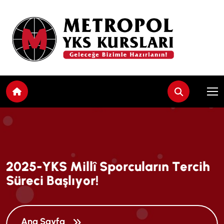
2
0
2
5
-
Y
K
S
M
i
l
l
î
S
p
o
r
c
u
l
a
r
ı
n
T
e
r
c
i
h
S
ü
r
e
c
i
B
a
ş
l
ı
y
o
r
!
Ana Sayfa