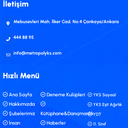
İletişim
Mebusevleri Mah. İlker Cad. No:4 Çankaya/Ankara
444 88 95
info@metropolyks.com
Hızlı Menü
Ana Sayfa
Deneme Kulüpleri
YKS Sayısal
Hakkımızda
YKS Eşit Ağırlık
Şubelerimiz
Kütüphane&Danışmanlık
YDT
İnsan
Haberler
11. Sınıf